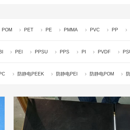
POM
PET
PE
PMMA
PVC
PP
BI
PEI
PPSU
PPS
PI
PVDF
PS
PC
防静电PEEK
防静电PEI
防静电POM
防