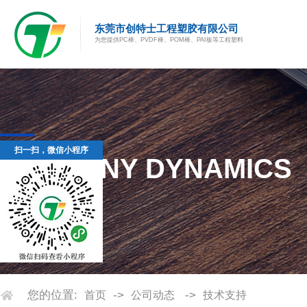
东莞市创特士工程塑胶有限公司
为您提供PC棒、PVDF棒、POM棒、PAI板等工程塑料
扫一扫，微信小程序
技
术
支
持
您的位置:
->
->
首页
公司动态
技术支持