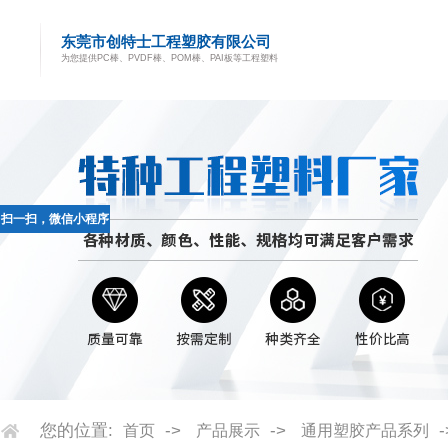
东莞市创特士工程塑胶有限公司
为您提供PC棒、PVDF棒、POM棒、PAI板等工程塑料
扫一扫，微信小程序
您的位置:
->
->
首页
产品展示
通用塑胶产品系列