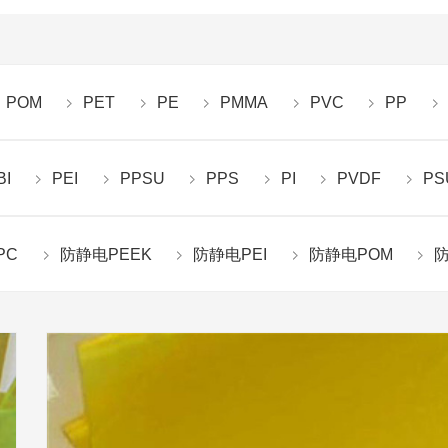
POM
PET
PE
PMMA
PVC
PP
BI
PEI
PPSU
PPS
PI
PVDF
PS
PC
防静电PEEK
防静电PEI
防静电POM
防