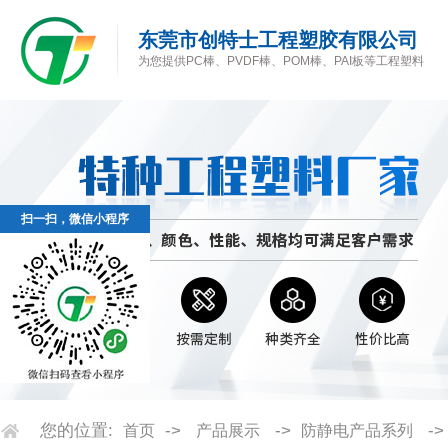
东莞市创特士工程塑胶有限公司
为您提供PC棒、PVDF棒、POM棒、PAI板等工程塑料
扫一扫，微信小程序
您的位置:
->
->
-
首页
产品展示
防静电产品系列