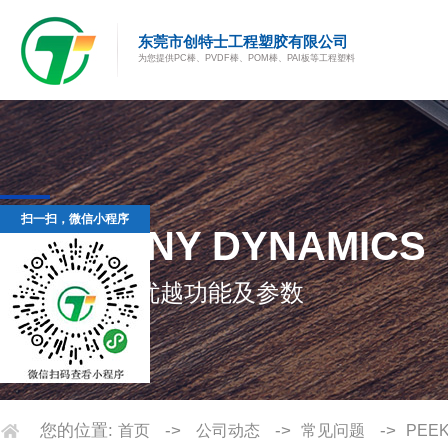
东莞市创特士工程塑胶有限公司
为您提供PC棒、PVDF棒、POM棒、PAI板等工程塑料
扫一扫，微信小程序
P
E
E
K
板
棒
的
优
越
功
能
及
参
数
您的位置:
->
->
->
首页
公司动态
常见问题
PE